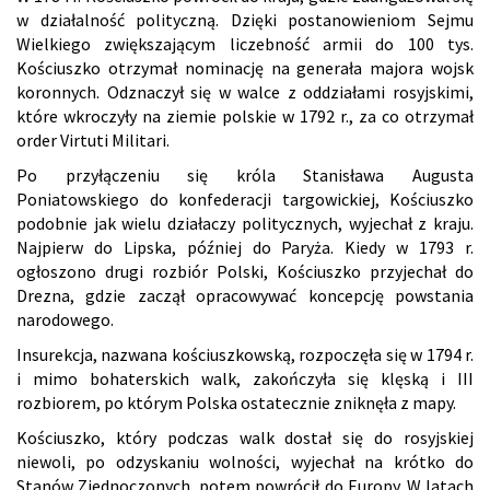
w działalność polityczną. Dzięki postanowieniom Sejmu
Wielkiego zwiększającym liczebność armii do 100 tys.
Kościuszko otrzymał nominację na generała majora wojsk
koronnych. Odznaczył się w walce z oddziałami rosyjskimi,
które wkroczyły na ziemie polskie w 1792 r., za co otrzymał
order Virtuti Militari.
Po przyłączeniu się króla Stanisława Augusta
Poniatowskiego do konfederacji targowickiej, Kościuszko
podobnie jak wielu działaczy politycznych, wyjechał z kraju.
Najpierw do Lipska, później do Paryża. Kiedy w 1793 r.
ogłoszono drugi rozbiór Polski, Kościuszko przyjechał do
Drezna, gdzie zaczął opracowywać koncepcję powstania
narodowego.
Insurekcja, nazwana kościuszkowską, rozpoczęła się w 1794 r.
i mimo bohaterskich walk, zakończyła się klęską i III
rozbiorem, po którym Polska ostatecznie zniknęła z mapy.
Kościuszko, który podczas walk dostał się do rosyjskiej
niewoli, po odzyskaniu wolności, wyjechał na krótko do
Stanów Zjednoczonych, potem powrócił do Europy. W latach