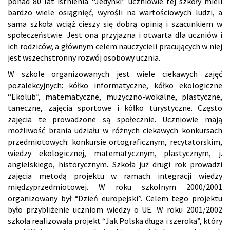
ponad 80 lat istnienia “Jedynki” uczniowie tej szkoły mieli
bardzo wiele osiągnięć, wyrośli na wartościowych ludzi, a
sama szkoła wciąż cieszy się dobrą opinią i szacunkiem w
społeczeństwie. Jest ona przyjazna i otwarta dla uczniów i
ich rodziców, a głównym celem nauczycieli pracujących w niej
jest wszechstronny rozwój osobowy ucznia.
W szkole organizowanych jest wiele ciekawych zajęć
pozalekcyjnych: kółko informatyczne, kółko ekologiczne
“Ekolub”, matematyczne, muzyczno-wokalne, plastyczne,
taneczne, zajęcia sportowe i kółko turystyczne. Często
zajęcia te prowadzone są społecznie. Uczniowie mają
możliwość brania udziału w różnych ciekawych konkursach
przedmiotowych: konkursie ortograficznym, recytatorskim,
wiedzy ekologicznej, matematycznym, plastycznym, j.
angielskiego, historycznym. Szkoła już drugi rok prowadzi
zajęcia metodą projektu w ramach integracji wiedzy
międzyprzedmiotowej. W roku szkolnym 2000/2001
organizowany był “Dzień europejski”. Celem tego projektu
było przybliżenie uczniom wiedzy o UE. W roku 2001/2002
szkoła realizowała projekt “Jak Polska długa i szeroka”, który