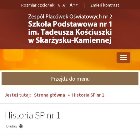
Przejdź
Przejdź
A++
Rozmiar czcionek:
A+
|
Zmień kontrast
A
do
do
głównej
wyszukiwarki
treści
Przełącz
nawigacj
Przejdź do menu
Jesteś tutaj:
Strona główna
»
Historia SP nr 1
Historia SP nr 1
Drukuj