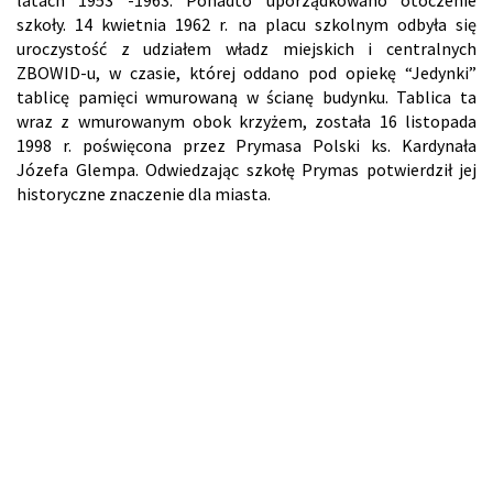
latach 1953 -1963. Ponadto uporządkowano otoczenie
szkoły. 14 kwietnia 1962 r. na placu szkolnym odbyła się
uroczystość z udziałem władz miejskich i centralnych
ZBOWID-u, w czasie, której oddano pod opiekę “Jedynki”
tablicę pamięci wmurowaną w ścianę budynku. Tablica ta
wraz z wmurowanym obok krzyżem, została 16 listopada
1998 r. poświęcona przez Prymasa Polski ks. Kardynała
Józefa Glempa. Odwiedzając szkołę Prymas potwierdził jej
historyczne znaczenie dla miasta.