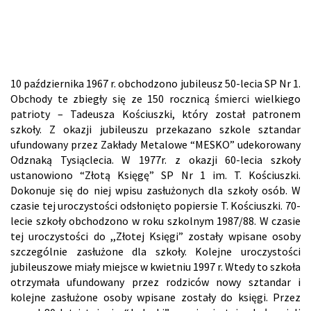
10 października 1967 r. obchodzono jubileusz 50-lecia SP Nr 1.
Obchody te zbiegły się ze 150 rocznicą śmierci wielkiego
patrioty – Tadeusza Kościuszki, który został patronem
szkoły. Z okazji jubileuszu przekazano szkole sztandar
ufundowany przez Zakłady Metalowe “MESKO” udekorowany
Odznaką Tysiąclecia. W 1977r. z okazji 60-lecia szkoły
ustanowiono “Złotą Księgę” SP Nr 1 im. T. Kościuszki.
Dokonuje się do niej wpisu zasłużonych dla szkoły osób. W
czasie tej uroczystości odsłonięto popiersie T. Kościuszki. 70-
lecie szkoły obchodzono w roku szkolnym 1987/88. W czasie
tej uroczystości do ,,Złotej Księgi” zostały wpisane osoby
szczególnie zasłużone dla szkoły. Kolejne uroczystości
jubileuszowe miały miejsce w kwietniu 1997 r. Wtedy to szkoła
otrzymała ufundowany przez rodziców nowy sztandar i
kolejne zasłużone osoby wpisane zostały do księgi. Przez