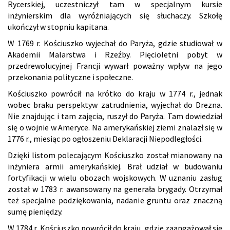
Rycerskiej, uczestniczył tam w specjalnym kursie
inżynierskim dla wyróżniających się słuchaczy. Szkołę
ukończył w stopniu kapitana.
W 1769 r. Kościuszko wyjechał do Paryża, gdzie studiował w
Akademii Malarstwa i Rzeźby. Pięcioletni pobyt w
przedrewolucyjnej Francji wywarł poważny wpływ na jego
przekonania polityczne i społeczne.
Kościuszko powrócił na krótko do kraju w 1774 r., jednak
wobec braku perspektyw zatrudnienia, wyjechał do Drezna.
Nie znajdując i tam zajęcia, ruszył do Paryża. Tam dowiedział
się o wojnie w Ameryce. Na amerykańskiej ziemi znalazł się w
1776 r., miesiąc po ogłoszeniu Deklaracji Niepodległości.
Dzięki listom polecającym Kościuszko został mianowany na
inżyniera armii amerykańskiej. Brał udział w budowaniu
fortyfikacji w wielu obozach wojskowych. W uznaniu zasług
został w 1783 r. awansowany na generała brygady. Otrzymał
też specjalne podziękowania, nadanie gruntu oraz znaczną
sumę pieniędzy.
W 1784 r. Kościuszko powrócił do kraju, gdzie zaangażował się