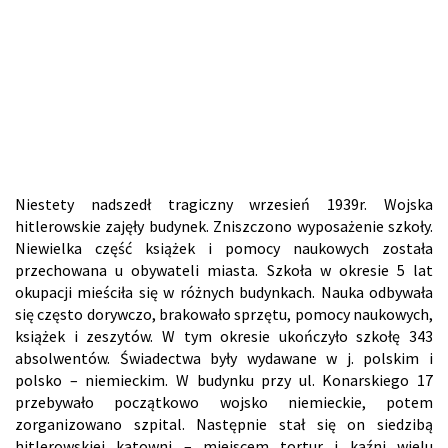
Niestety nadszedł tragiczny wrzesień 1939r. Wojska
hitlerowskie zajęły budynek. Zniszczono wyposażenie szkoły.
Niewielka część książek i pomocy naukowych została
przechowana u obywateli miasta. Szkoła w okresie 5 lat
okupacji mieściła się w różnych budynkach. Nauka odbywała
się często dorywczo, brakowało sprzętu, pomocy naukowych,
książek i zeszytów. W tym okresie ukończyło szkołę 343
absolwentów. Świadectwa były wydawane w j. polskim i
polsko – niemieckim. W budynku przy ul. Konarskiego 17
przebywało początkowo wojsko niemieckie, potem
zorganizowano szpital. Następnie stał się on siedzibą
hitlerowskiej katowni – miejscem tortur i kaźni wielu