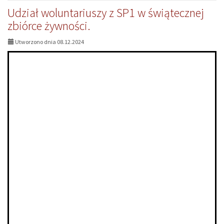
Podziękowania
Udział woluntariuszy z SP1 w świątecznej
za
udział
zbiórce żywności.
SP1
w
Utworzono dnia 08.12.2024
świątecznej
zbiórce
żywności.