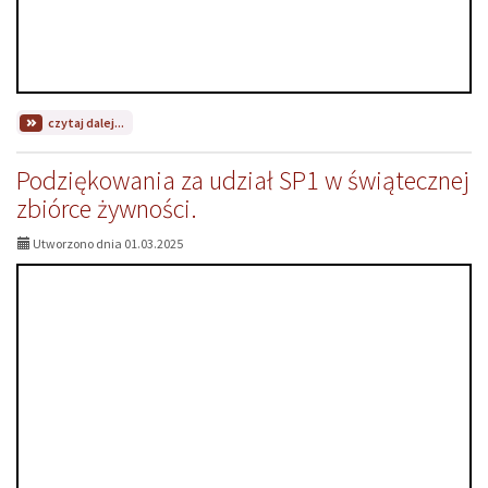
na
czytaj dalej...
temat:
Zbiórka
Podziękowania za udział SP1 w świątecznej
karmy
dla
zbiórce żywności.
Tymczasowego
Punktu
Utworzono dnia 01.03.2025
Przetrzymań
w
Szydłowcu.