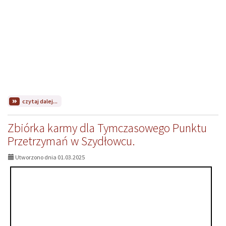
na
czytaj dalej...
temat:
Udział
Zbiórka karmy dla Tymczasowego Punktu
wolontariuszy
z
Przetrzymań w Szydłowcu.
naszej
szkoły
Utworzono dnia 01.03.2025
w
świątecznej
zbiórce
żywności.