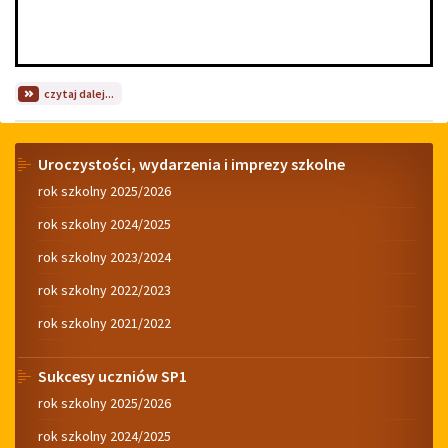
na
czytaj dalej...
temat:
Udział
woluntariuszy
Menu
z
Uroczystości, wydarzenia i imprezy szkolne
SP1
rok szkolny 2025/2026
w
świątecznej
rok szkolny 2024/2025
zbiórce
żywności.
rok szkolny 2023/2024
rok szkolny 2022/2023
rok szkolny 2021/2022
Sukcesy uczniów SP1
rok szkolny 2025/2026
rok szkolny 2024/2025