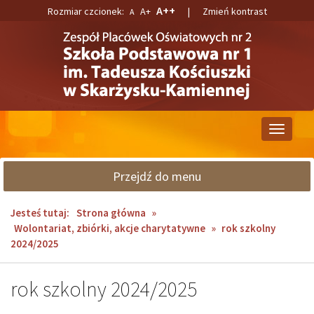
Przejdź
Przejdź
A++
Rozmiar czcionek:
A+
|
Zmień kontrast
A
do
do
głównej
wyszukiwarki
treści
Przełącz
nawigacj
Przejdź do menu
Jesteś tutaj:
Strona główna
»
Wolontariat, zbiórki, akcje charytatywne
»
rok szkolny
2024/2025
rok szkolny 2024/2025