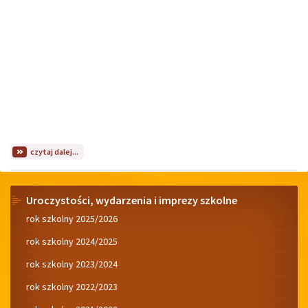
na
czytaj dalej...
temat:
Rozpoczęła
się
Menu
rekrutacja
Uroczystości, wydarzenia i imprezy szkolne
do
rok szkolny 2025/2026
świetlicy
szkolnej
rok szkolny 2024/2025
dla
uczniów
rok szkolny 2023/2024
z
obecnych
rok szkolny 2022/2023
klas
I-