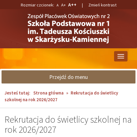
Przejdź
Przejdź
A++
Rozmiar czcionek:
A+
|
Zmień kontrast
A
do
do
głównej
wyszukiwarki
treści
Przełącz
nawigacj
Przejdź do menu
Jesteś tutaj:
Strona główna
»
Rekrutacja do świetlicy
szkolnej na rok 2026/2027
Rekrutacja do świetlicy szkolnej na
rok 2026/2027