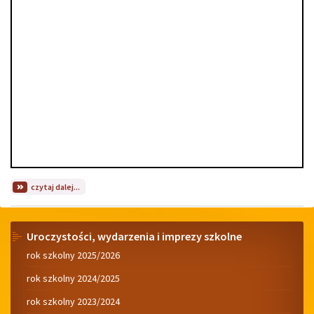
na
czytaj dalej...
temat:
Dzień
otwarty
Menu
dla
Uroczystości, wydarzenia i imprezy szkolne
przedszkolaków
rok szkolny 2025/2026
2026.
rok szkolny 2024/2025
rok szkolny 2023/2024