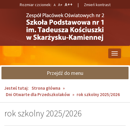
Przejdź
Przejdź
A++
Rozmiar czcionek:
A+
|
Zmień kontrast
A
do
do
głównej
wyszukiwarki
treści
Przełącz
nawigacj
Przejdź do menu
Jesteś tutaj:
Strona główna
»
Dni Otwarte dla Przedszkolaków
»
rok szkolny 2025/2026
rok szkolny 2025/2026