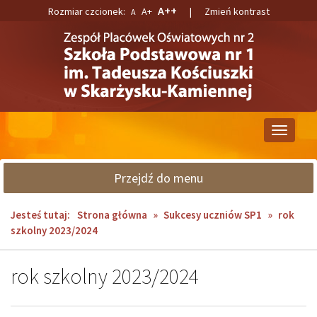
Przejdź
Przejdź
A++
Rozmiar czcionek:
A+
|
Zmień kontrast
A
do
do
głównej
wyszukiwarki
treści
Przełącz
nawigacj
Przejdź do menu
Jesteś tutaj:
Strona główna
»
Sukcesy uczniów SP1
»
rok
szkolny 2023/2024
rok szkolny 2023/2024