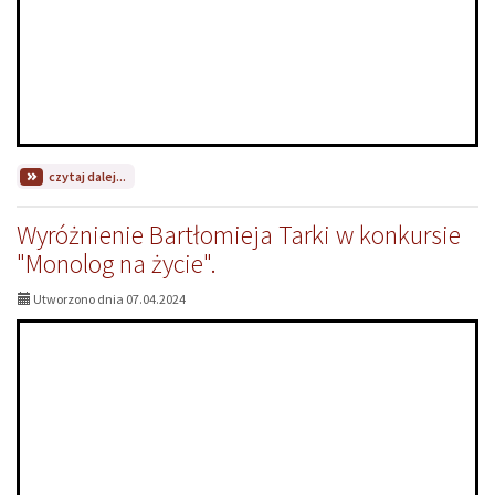
na
czytaj dalej...
temat:
III
Wyróżnienie Bartłomieja Tarki w konkursie
miejsce
szkolnego
"Monolog na życie".
koła
teatralnego
Utworzono dnia 07.04.2024
SP1
na
III
Świętokrzyskim
Przeglądzie
Teatrów
Szkolnych.