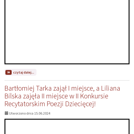
na
czytaj dalej...
temat:
Hanna
Bartłomiej Tarka zajął I miejsce, a Liliana
Ciok
z
Bilska zajęła II miejsce w II Konkursie
klasy
Recytatorskim Poezji Dziecięcej!
8a
otrzymała
tytuł
Utworzono dnia 15.06.2024
"Absolwenta
na
6"!