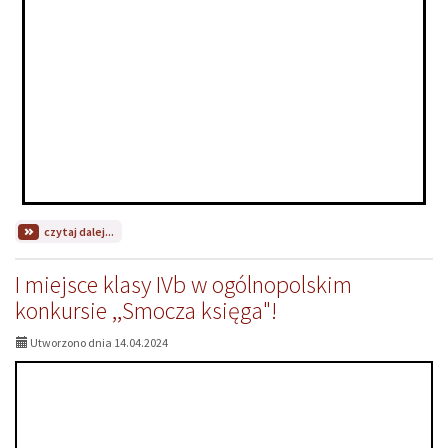
na
czytaj dalej...
temat:
I
I miejsce klasy IVb w ogólnopolskim
miejsce
Oliwii
konkursie ,,Smocza księga"!
Białobrzeskiej,
Hanny
Utworzono dnia 14.04.2024
Ciok
i
Anastasii
Morokhowej
z
klasy