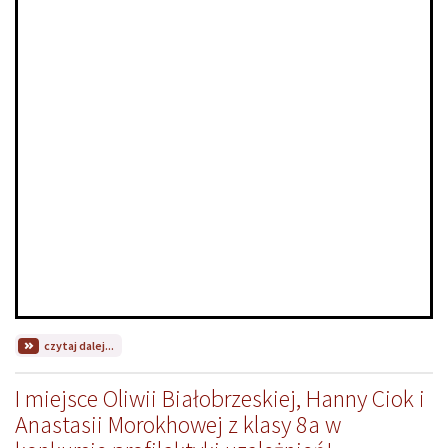
na
czytaj dalej...
temat:
Bartłomiej
I miejsce Oliwii Białobrzeskiej, Hanny Ciok i
Tarka
zajął
Anastasii Morokhowej z klasy 8a w
I
miejsce,