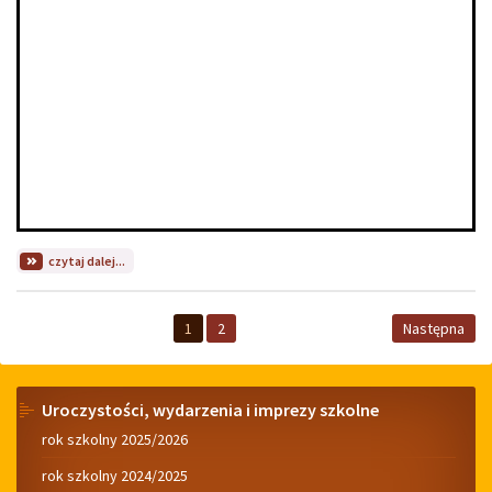
na
czytaj dalej...
temat:
Wyróżnienie
Bartłomieja
1
2
Następna
Tarki
w
konkursie
"Monolog
Menu
Uroczystości, wydarzenia i imprezy szkolne
na
życie".
rok szkolny 2025/2026
rok szkolny 2024/2025