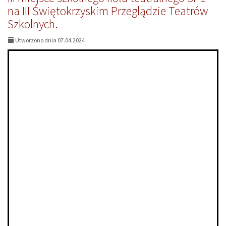
klasy
na III Świętokrzyskim Przeglądzie Teatrów
IVb
Szkolnych.
w
ogólnopolskim
konkursie
Utworzono dnia 07.04.2024
,,Smocza
księga"!