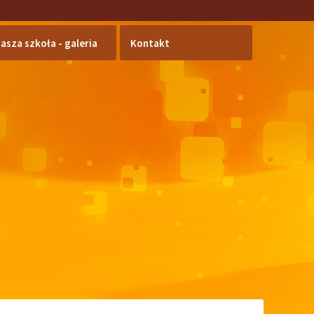
asza szkoła - galeria
Kontakt