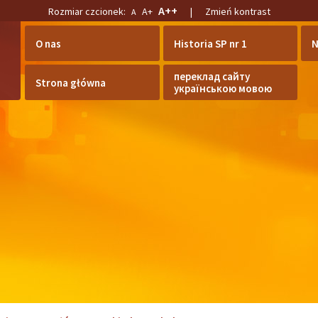
A++
Rozmiar czcionek:
A+
|
Zmień kontrast
A
O nas
Historia SP nr 1
N
переклад сайту
Strona główna
українською мовою