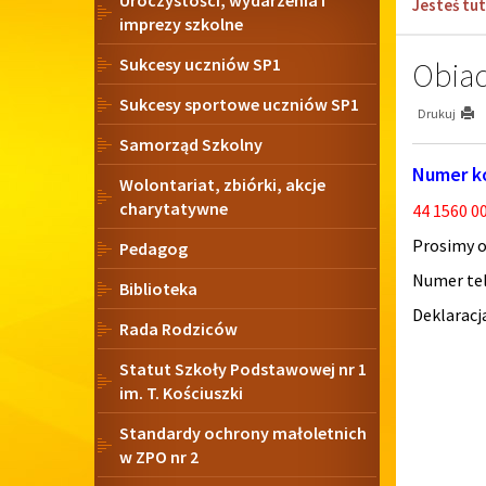
Uroczystości, wydarzenia i
Jesteś tut
imprezy szkolne
Sukcesy uczniów SP1
Obiad
Sukcesy sportowe uczniów SP1
Drukuj
Samorząd Szkolny
Numer ko
Wolontariat, zbiórki, akcje
charytatywne
44 1560 0
Prosimy o
Pedagog
Numer tele
Biblioteka
Deklaracj
Rada Rodziców
Statut Szkoły Podstawowej nr 1
im. T. Kościuszki
Standardy ochrony małoletnich
w ZPO nr 2