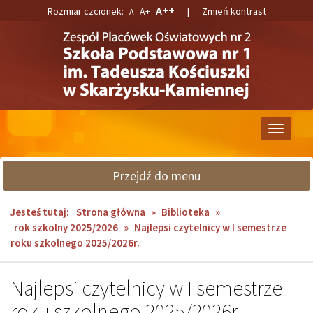
Przejdź
Przejdź
A++
Rozmiar czcionek:
A+
|
Zmień kontrast
A
do
do
głównej
wyszukiwarki
treści
Przełącz
nawigacj
Przejdź do menu
Jesteś tutaj:
Strona główna
»
Biblioteka
»
rok szkolny 2025/2026
»
Najlepsi czytelnicy w I semestrze
roku szkolnego 2025/2026r.
Najlepsi czytelnicy w I semestrze
roku szkolnego 2025/2026r.