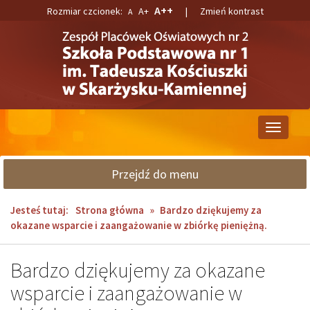
Przejdź
Przejdź
A++
Rozmiar czcionek:
A+
|
Zmień kontrast
A
do
do
głównej
wyszukiwarki
treści
Przełącz
nawigacj
Przejdź do menu
Jesteś tutaj:
Strona główna
»
Bardzo dziękujemy za
okazane wsparcie i zaangażowanie w zbiórkę pieniężną.
Bardzo dziękujemy za okazane
wsparcie i zaangażowanie w