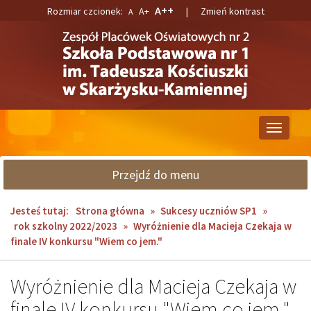
Przejdź
Przejdź
A++
Rozmiar czcionek:
A+
|
Zmień kontrast
A
do
do
głównej
wyszukiwarki
treści
Przełącz
nawigacj
Przejdź do menu
Jesteś tutaj:
Strona główna
»
Sukcesy uczniów SP1
»
rok szkolny 2022/2023
»
Wyróżnienie dla Macieja Czekaja w
finale IV konkursu "Wiem co jem."
Wyróżnienie dla Macieja Czekaja w
finale IV konkursu "Wiem co jem."