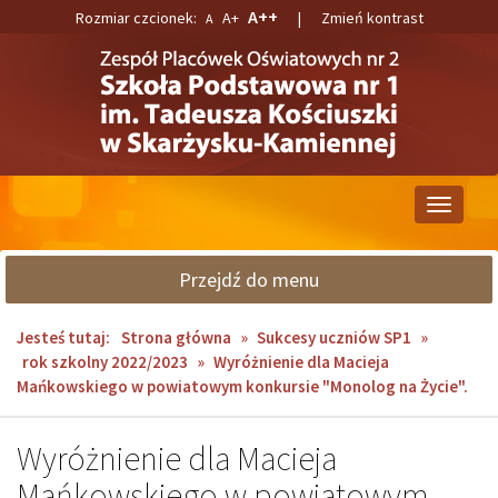
Przejdź
Przejdź
A++
Rozmiar czcionek:
A+
|
Zmień kontrast
A
do
do
głównej
wyszukiwarki
treści
Przełącz
nawigacj
Przejdź do menu
Jesteś tutaj:
Strona główna
»
Sukcesy uczniów SP1
»
rok szkolny 2022/2023
»
Wyróżnienie dla Macieja
Mańkowskiego w powiatowym konkursie "Monolog na Życie".
Wyróżnienie dla Macieja
Mańkowskiego w powiatowym