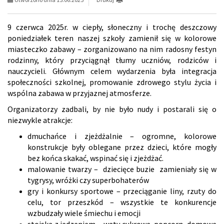
9 czerwca 2025r. w ciepły, słoneczny i trochę deszczowy
poniedziałek teren naszej szkoły zamienił się w kolorowe
miasteczko zabawy – zorganizowano na nim radosny festyn
rodzinny, który przyciągnął tłumy uczniów, rodziców i
nauczycieli. Głównym celem wydarzenia była integracja
społeczności szkolnej, promowanie zdrowego stylu życia i
wspólna zabawa w przyjaznej atmosferze.
Organizatorzy zadbali, by nie było nudy i postarali się o
niezwykle atrakcje:
dmuchańce i zjeżdżalnie – ogromne, kolorowe
konstrukcje były oblegane przez dzieci, które mogły
bez końca skakać, wspinać się i zjeżdżać.
malowanie twarzy – dziecięce buzie zamieniały się w
tygrysy, wróżki czy superbohaterów
gry i konkursy sportowe – przeciąganie liny, rzuty do
celu, tor przeszkód – wszystkie te konkurencje
wzbudzały wiele śmiechu i emocji