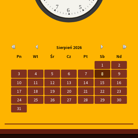
7
5
6
Kalendarium
Rok
Miesiąc
Miesiąc
Rok
Sierpień
2026
wcześniej
wcześniej
później
później
Pn
Wt
Śr
Cz
Pt
Sb
Nd
1
2
3
4
5
6
7
8
9
10
11
12
13
14
15
16
17
18
19
20
21
22
23
24
25
26
27
28
29
30
31
Biblioteka