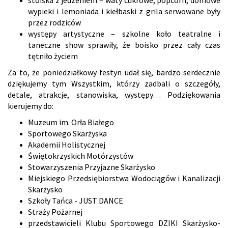
stoiska z jedzeniem – waty cukrowe, popcorn, domowe
wypieki i lemoniada i kiełbaski z grila serwowane były
przez rodziców
występy artystyczne – szkolne koło teatralne i
taneczne show sprawiły, że boisko przez cały czas
tętniło życiem
Za to, że poniedziałkowy festyn udał się, bardzo serdecznie
dziękujemy tym Wszystkim, którzy zadbali o szczegóły,
detale, atrakcje, stanowiska, występy… Podziękowania
kierujemy do:
Muzeum im. Orła Białego
Sportowego Skarżyska
Akademii Holistycznej
Świętokrzyskich Motórzystów
Stowarzyszenia Przyjazne Skarżysko
Miejskiego Przedsiębiorstwa Wodociągów i Kanalizacji
Skarżysko
Szkoły Tańca - JUST DANCE
Straży Pożarnej
przedstawicieli Klubu Sportowego DZIKI Skarżysko-