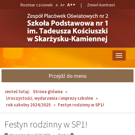
Przejdź
Przejdź
A++
Rozmiar czcionek:
A+
|
Zmień kontrast
A
do
do
głównej
wyszukiwarki
treści
Przełącz
nawigacj
Przejdź do menu
Jesteś tutaj:
Strona główna
»
Uroczystości, wydarzenia i imprezy szkolne
»
rok szkolny 2024/2025
»
Festyn rodzinny w SP1!
Festyn rodzinny w SP1!
Utworzono dnia 15.06.2025
Drukuj