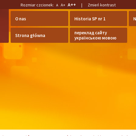
A++
Rozmiar czcionek:
A+
|
Zmień kontrast
A
O nas
Historia SP nr 1
N
переклад сайту
Strona główna
українською мовою