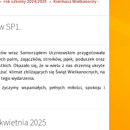
»
rok szkolny 2024/2025
»
Kiermasz Wielkanocny -
w SP1.
ziców wraz Samorządem Uczniowskim przygotowała
ych palm, zajączków, stroików, jajek, poduszek oraz
stkich. Okazało się, że w wielu z nas drzemią ukryte
czuć klimat zbliżających się Świąt Wielkanocnych, na
 tego wydarzenia.
yczymy wspaniałych, pełnych miłości, spokoju i
kwietnia 2025