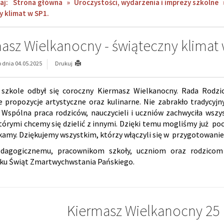
aj:
Strona główna
»
Uroczystości, wydarzenia i imprezy szkolne
y klimat w SP1.
asz Wielkanocny - świąteczny klimat 
dnia 04.05.2025
Drukuj
 szkole odbył się coroczny Kiermasz Wielkanocny. Rada Rod
 propozycje artystyczne oraz kulinarne. Nie zabrakło tradycyjn
. Wspólna praca rodziców, nauczycieli i uczniów zachwyciła wszy
którymi chcemy się dzielić z innymi. Dzięki temu mogliśmy już po
kamy.
Dziękujemy wszystkim, którzy włączyli się w przygotowanie
dagogicznemu, pracownikom szkoły, uczniom oraz rodzicom ż
ku Świąt Zmartwychwstania Pańskiego.
Kiermasz Wielkanocny 25 