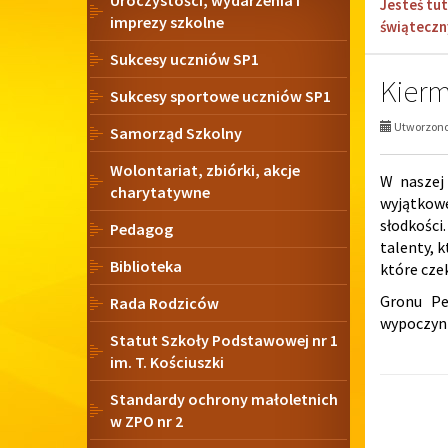
Uroczystości, wydarzenia i
Jesteś tut
imprezy szkolne
świąteczn
Sukcesy uczniów SP1
Kierm
Sukcesy sportowe uczniów SP1
Utworzono 
Samorząd Szkolny
Wolontariat, zbiórki, akcje
W naszej
charytatywne
wyjątkowe
słodkości
Pedagog
talenty, 
Biblioteka
które cze
Gronu Pe
Rada Rodziców
wypoczyn
Statut Szkoły Podstawowej nr 1
im. T. Kościuszki
Standardy ochrony małoletnich
w ZPO nr 2