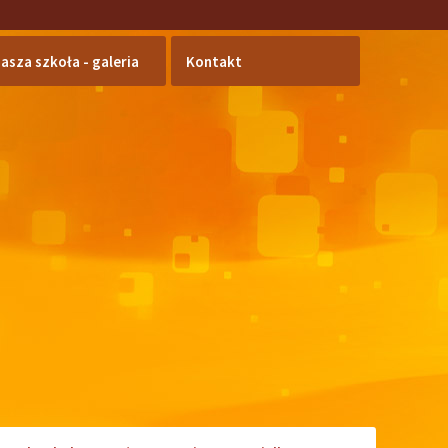
asza szkoła - galeria
Kontakt